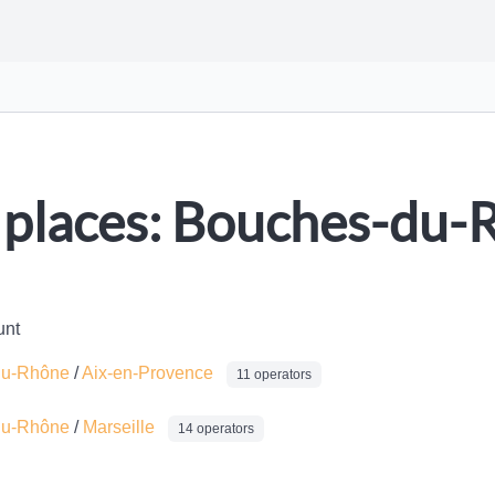
places: Bouches-du-
unt
du-Rhône
/
Aix-en-Provence
11 operators
du-Rhône
/
Marseille
14 operators