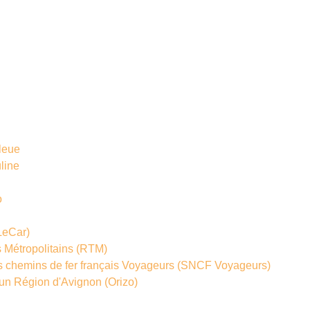
leue
line
o
LeCar)
 Métropolitains
(RTM)
s chemins de fer français Voyageurs
(SNCF Voyageurs)
un Région d'Avignon
(Orizo)