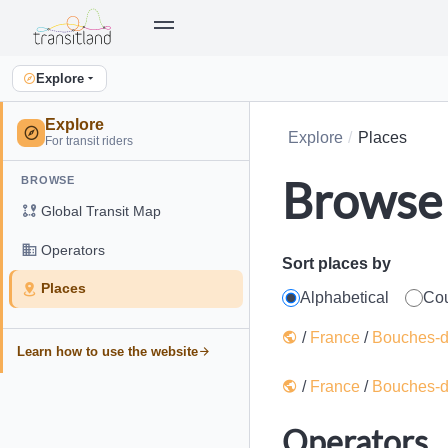
Explore
Explore
Explore
Places
For transit riders
Browse 
BROWSE
Global Transit Map
Operators
Sort places by
Places
Alphabetical
Co
/
France
/
Bouches-
Learn how to use the website
/
France
/
Bouches-
Operators